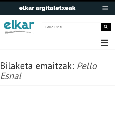
Bilaketa emaitzak:
Pello
Esnal