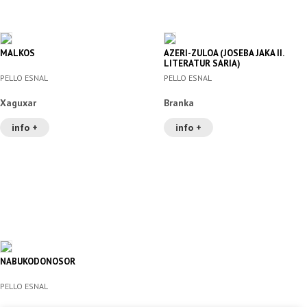
MALKOS
AZERI-ZULOA (JOSEBA JAKA II.
LITERATUR SARIA)
PELLO ESNAL
PELLO ESNAL
Xaguxar
Branka
info +
info +
NABUKODONOSOR
PELLO ESNAL