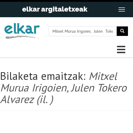
Bilaketa emaitzak:
Mitxel
Murua Irigoien, Julen Tokero
Alvarez (il. )