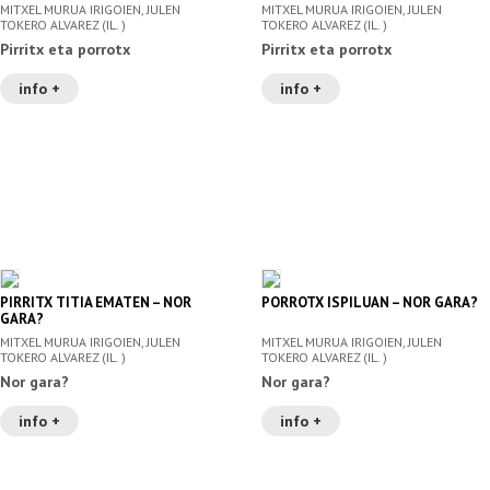
MITXEL MURUA IRIGOIEN, JULEN
MITXEL MURUA IRIGOIEN, JULEN
TOKERO ALVAREZ (IL. )
TOKERO ALVAREZ (IL. )
Pirritx eta porrotx
Pirritx eta porrotx
info +
info +
PIRRITX TITIA EMATEN – NOR
PORROTX ISPILUAN – NOR GARA?
GARA?
MITXEL MURUA IRIGOIEN, JULEN
MITXEL MURUA IRIGOIEN, JULEN
TOKERO ALVAREZ (IL. )
TOKERO ALVAREZ (IL. )
Nor gara?
Nor gara?
info +
info +