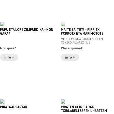
PUPU ETA LORE ZILIPURDIKA – NOR
MAITE ZAITUT! – PIRRITX,
GARA?
PORROTX ETA MARIMOTOTS
MITXEL MURUA IRIGOIEN, JULEN
TOKERO ALVAREZ (IL. )
Nor gara?
Plaza ipuinak
info +
info +
PIRATA AUSARTAK
PIRATEN OLINPIADAK
TXIRLABELTZAREN UHARTEAN