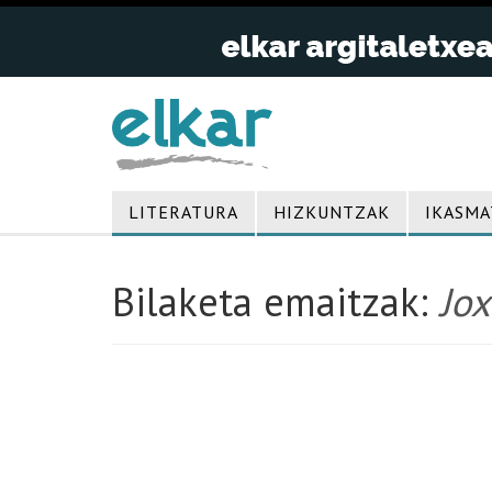
LITERATURA
HIZKUNTZAK
IKASMA
Bilaketa emaitzak:
Jox