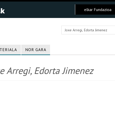
elkar Fundazioa
TERIALA
NOR GARA
e Arregi, Edorta Jimenez