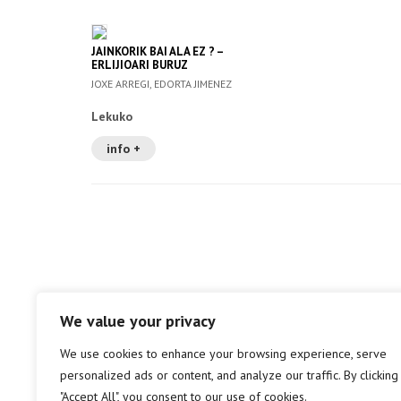
JAINKORIK BAI ALA EZ ? –
ERLIJIOARI BURUZ
EZTABAIDAN
JOXE ARREGI, EDORTA JIMENEZ
Lekuko
info +
We value your privacy
We use cookies to enhance your browsing experience, serve
personalized ads or content, and analyze our traffic. By clicking
"Accept All", you consent to our use of cookies.