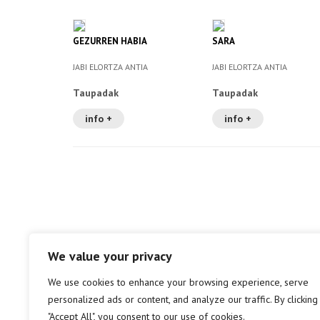
GEZURREN HABIA
SARA
JABI ELORTZA ANTIA
JABI ELORTZA ANTIA
Taupadak
Taupadak
info +
info +
We value your privacy
We use cookies to enhance your browsing experience, serve
personalized ads or content, and analyze our traffic. By clicking
"Accept All", you consent to our use of cookies.