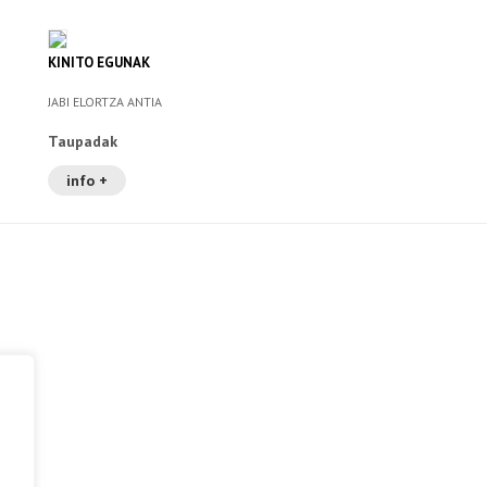
KINITO EGUNAK
JABI ELORTZA ANTIA
Taupadak
info +