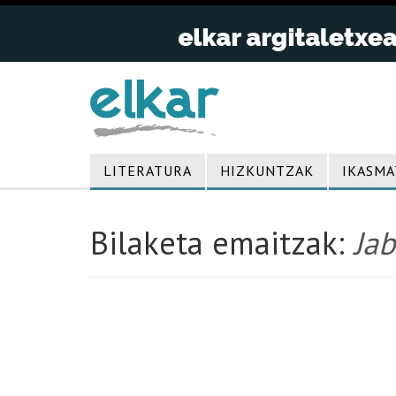
LITERATURA
HIZKUNTZAK
IKASMA
Bilaketa emaitzak:
Jab