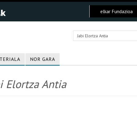
elkar Fundazioa
TERIALA
NOR GARA
i Elortza Antia