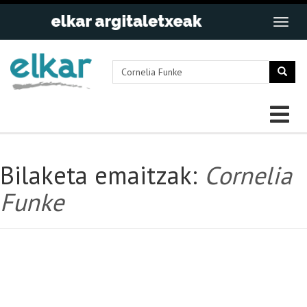
Bilaketa emaitzak:
Cornelia
Funke