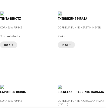
TINTA-BIHOTZ
TXERRIKUME PIRATA
CORNELIA FUNKE
CORNELIA FUNKE, KERSTIN MEYER
Tinta-bihotz
Kuku
info +
info +
LAPURREN BURUA
RECKLESS – HARRIZKO HARAGIA
CORNELIA FUNKE
CORNELIA FUNKE, AIORA JAKA IRIZAR
(ITZUL. )