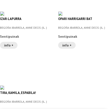
IZAR-LAPURRA
OPARI HARRIGARRI BAT
BEGOÑA IBARROLA, ANNE DECIS (IL. )
BEGOÑA IBARROLA, ANNE DECIS (IL. )
Sentipuinak
Sentipuinak
info +
info +
TIRA, KAMILA, ESPABILA!
BEGOÑA IBARROLA, ANNE DECIS (IL. )