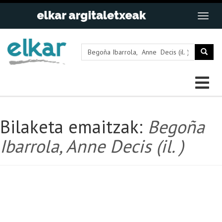
Bilaketa emaitzak:
Begoña
Ibarrola, Anne Decis (il. )