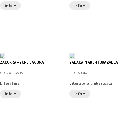
info +
info +
ZAKURRA – ZURE LAGUNA
ZALAKAIN ABENTURAZALEA
GOTZON GARATE
PIO BAROJA
Literatura
Literatura unibertsala
info +
info +