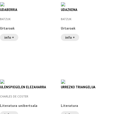
UDABERRIA
UDAZKENA
BATZUK
BATZUK
Urtaroak
Urtaroak
info +
info +
ULENSPIEGELEN ELEZAHARRA
URREZKO TRIANGELUA
CHARLES DE COSTER
Literatura unibertsala
Literatura