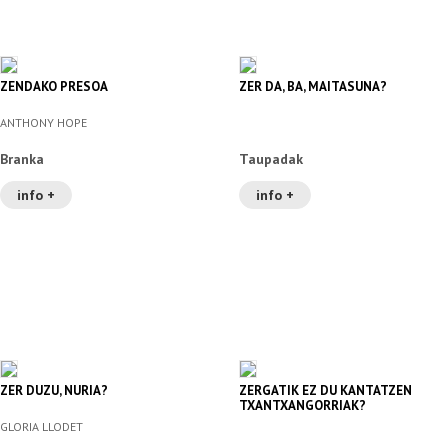
ZENDAKO PRESOA
ZER DA, BA, MAITASUNA?
ANTHONY HOPE
Branka
Taupadak
info +
info +
ZER DUZU, NURIA?
ZERGATIK EZ DU KANTATZEN
TXANTXANGORRIAK?
GLORIA LLODET