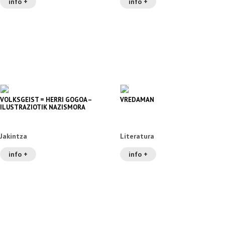
info +
info +
VOLKSGEIST = HERRI GOGOA –
VREDAMAN
ILUSTRAZIOTIK NAZISMORA
Jakintza
Literatura
info +
info +