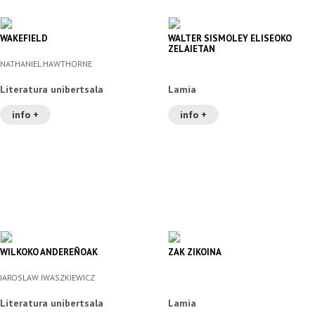
WAKEFIELD
WALTER SISMOLEY ELISEOKO
ZELAIETAN
NATHANIEL HAWTHORNE
Literatura unibertsala
Lamia
info +
info +
WILKOKO ANDEREÑOAK
ZAK ZIKOINA
JAROSLAW IWASZKIEWICZ
Literatura unibertsala
Lamia