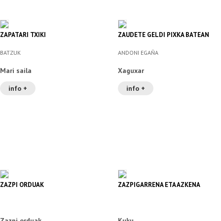
ZAPATARI TXIKI
ZAUDETE GELDI PIXKA BATEAN
BATZUK
ANDONI EGAÑA
Mari saila
Xaguxar
info +
info +
ZAZPI ORDUAK
ZAZPIGARRENA ETA AZKENA
Zazpi orduak
Kuku