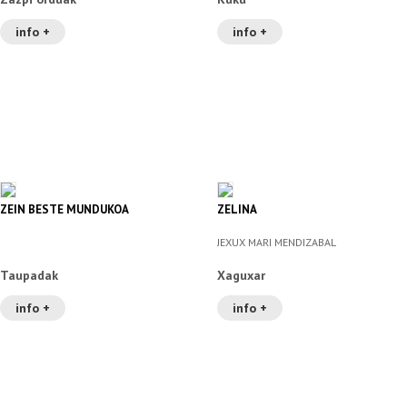
info +
info +
ZEIN BESTE MUNDUKOA
ZELINA
JEXUX MARI MENDIZABAL
Taupadak
Xaguxar
info +
info +