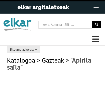
Bilduma aukeratu
Katalogoa
> Gazteak
> "Apirila
saila"