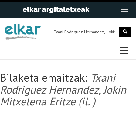
Bilaketa emaitzak:
Txani
Rodriguez Hernandez, Jokin
Mitxelena Eritze (il. )