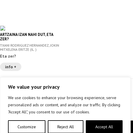
ARTZAINA IZAN NAHI DUT, ETA
ZER?
TXANI RODRIGUEZ HERNANDEZ, JOKIN
MITXELENA ERITZE (IL. )
Eta zer?
info +
We value your privacy
We use cookies to enhance your browsing experience, serve
personalized ads or content, and analyze our traffic. By clicking
"Accept All", you consent to our use of cookies.
Customize
Reject All
Accept All
Copyright © elkar Argitaletxeak 2019