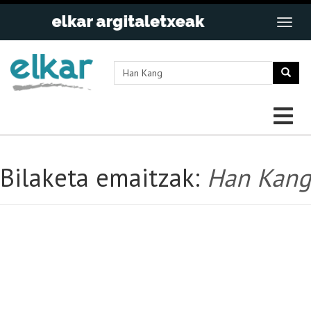
Bilaketa emaitzak:
Han Kang