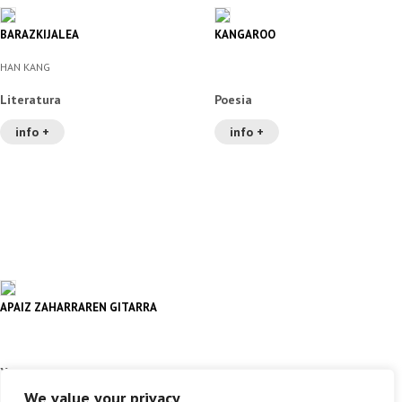
BARAZKIJALEA
KANGAROO
HAN KANG
Literatura
Poesia
info +
info +
APAIZ ZAHARRAREN GITARRA
Xaguxar
We value your privacy